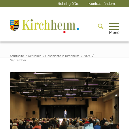
Menü
Startseite
/
Aktuelles
/
Geschichte in Kirchheim
/
2024
/
September