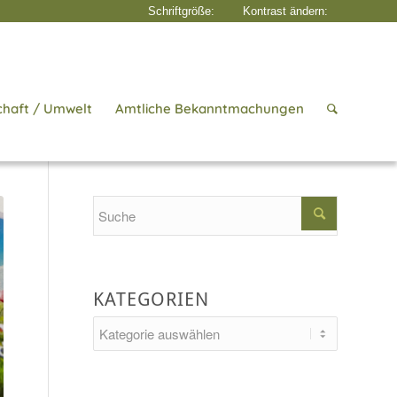
chaft / Umwelt
Amtliche Bekanntmachungen
Startseite
/
Aktuelles
/
Geschichte in Kirchheim
/
2024
/
April
Search
KATEGORIEN
Kategorien