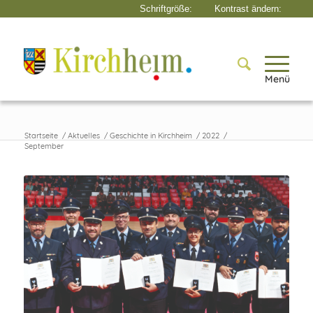
Menü
Startseite
/
Aktuelles
/
Geschichte in Kirchheim
/
2022
/
September